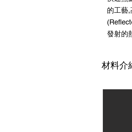
的工藝,
(Ref
發射的
材料介